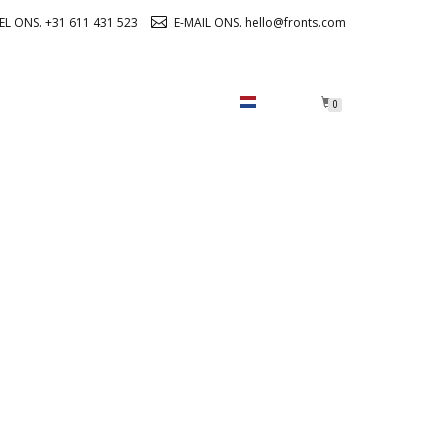
EL ONS. +31 611 431 523
E-MAIL ONS. hello@fronts.com
OVER ONS
CHECKOUT
0