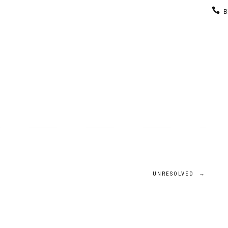
B
KEUKEN
GARDEROBE
GALERIJ
CONTACT
UNRESOLVED
→