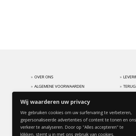
OVER ONS
LEVER
ALGEMENE VOORWAARDEN
TERUG
CARRIERES
GARAN
Wij waarderen uw privacy
We gebruiken cookies om uw surfervaring te verbeteren,
gepersonaliseerde advertenties of content te tonen en on
verkeer te analyseren. Door op "Alles accepteren" te
klikken, stemt u in met ons gebruik van cookies.