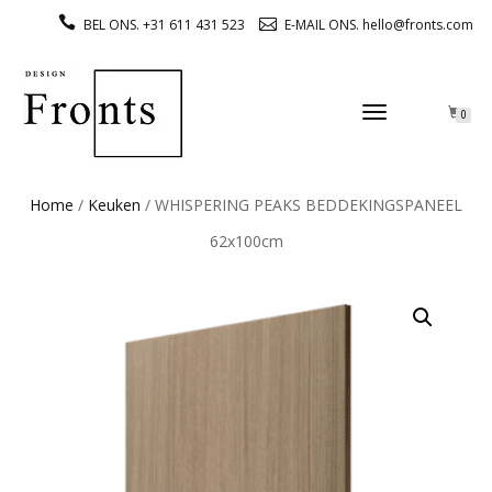
BEL ONS. +31 611 431 523
E-MAIL ONS. hello@fronts.com
TOGGLE
0
NAVIGATION
Home
/
Keuken
/ WHISPERING PEAKS BEDDEKINGSPANEEL
62x100cm