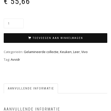
€
55,66
TOEVOEGEN AAN WINKELWAGEN
Categorieën:
Gelamineerde collectie
,
Keuken
,
Leer
,
Vivo
Tag:
Avvidr
AANVULLENDE INFORMATIE
AANVULLENDE INFORMATIE