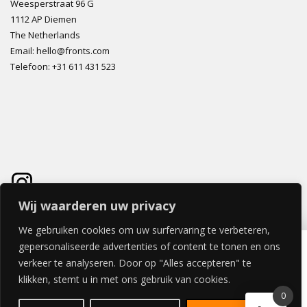
Weesperstraat 96 G
1112 AP Diemen
The Netherlands
Email: hello@fronts.com
Telefoon: +31 611 431 523
Wij waarderen uw privacy
We gebruiken cookies om uw surfervaring te verbeteren,
VIVO LADE 40x40cm
gepersonaliseerde advertenties of content te tonen en ons
€
55,66
verkeer te analyseren. Door op "Alles accepteren" te
klikken, stemt u in met ons gebruik van cookies.
0
© 2026 FRONTS.COM ALL RIGHTS RESERVED | POWERED BY