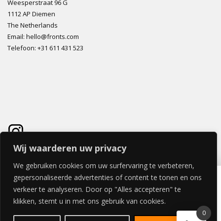
Weesperstraat 96 G
1112 AP Diemen
The Netherlands
Email: hello@fronts.com
Telefoon: +31 611 431 523
Wij waarderen uw privacy
We gebruiken cookies om uw surfervaring te verbeteren,
VETRANO LADE 80x40cm
gepersonaliseerde advertenties of content te tonen en ons
€
108,90
verkeer te analyseren. Door op "Alles accepteren" te
klikken, stemt u in met ons gebruik van cookies.
0
© 2026 FRONTS.COM ALL RIGHTS RESERVED | POWERED BY