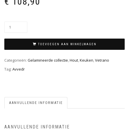
€
108,90
TOEVOEGEN AAN WINKELWAGEN
Categorieën:
Gelamineerde collectie
,
Hout
,
Keuken
,
Vetrano
Tag:
Avvedr
AANVULLENDE INFORMATIE
AANVULLENDE INFORMATIE