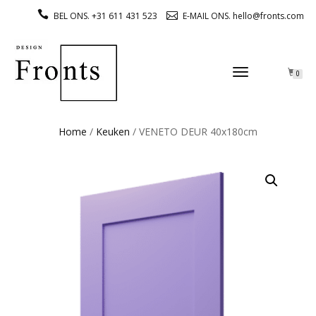
BEL ONS. +31 611 431 523
E-MAIL ONS. hello@fronts.com
TOGGLE
0
NAVIGATION
Home
/
Keuken
/ VENETO DEUR 40x180cm