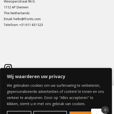
Weesperstraat 96 G
1112 AP Diemen
The Netherlands
Email: hello@fronts.com
Telefoon: +31 611 431 523
Wij waarderen uw privacy
We gebruiken cookies om uw surfervaring te verbeteren,
VENETO DEUR 40x180cm
gepersonaliseerde advertenties of content te tonen en ons
€
260,15
verkeer te analyseren. Door op "Alles accepteren" te
klikken, stemt u in met ons gebruik van cookies.
0
© 2026 FRONTS.COM ALL RIGHTS RESERVED | POWERED BY