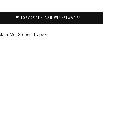
TOEVOEGEN AAN WINKELWAGEN
uken
,
Met Grepen
,
Trapezio