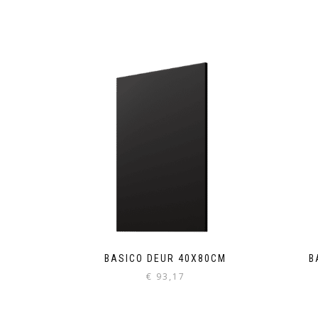
BASICO DEUR 40X80CM
B
€
93,17