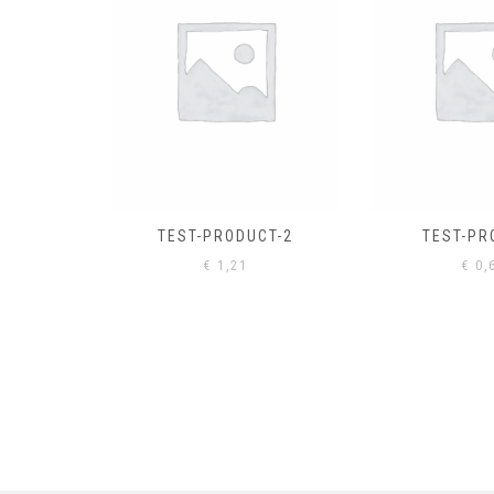
EL
€
0,
CT-2
TEST-PRODUCT
€
0,61