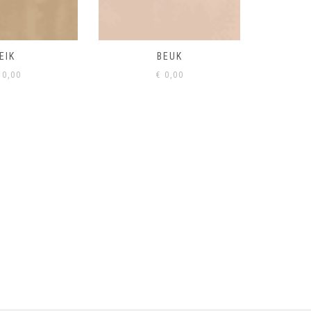
BEUK
VISONE
VERD
0,00
€
0,00