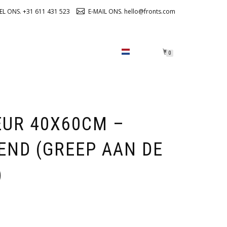
EL ONS. +31 611 431 523
E-MAIL ONS. hello@fronts.com
OVER ONS
CHECKOUT
0
EUR 40X60CM –
END (GREEP AAN DE
)