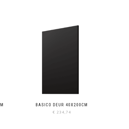
CM
BASICO DEUR 40X200CM
€
234,74