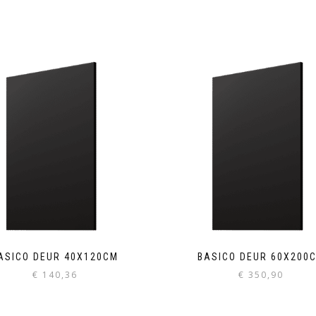
ASICO DEUR 40X120CM
BASICO DEUR 60X200
€
140,36
€
350,90