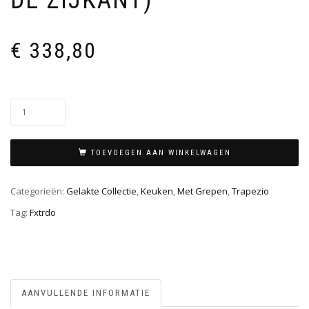
DE ZIJKANT)
€
338,80
TOEVOEGEN AAN WINKELWAGEN
Categorieën:
Gelakte Collectie
,
Keuken
,
Met Grepen
,
Trapezio
Tag:
Fxtrdo
AANVULLENDE INFORMATIE