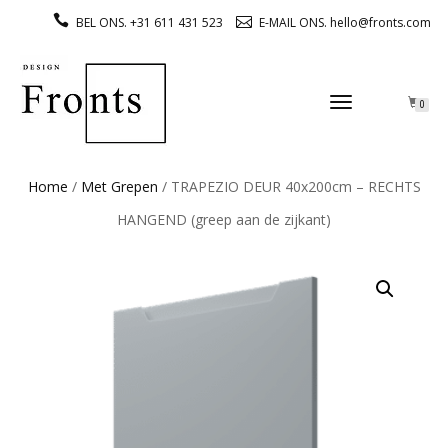
BEL ONS. +31 611 431 523
E-MAIL ONS. hello@fronts.com
TOGGLE
0
NAVIGATION
Home
/
Met Grepen
/ TRAPEZIO DEUR 40x200cm – RECHTS
HANGEND (greep aan de zijkant)