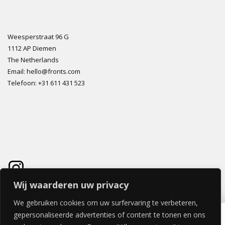
Weesperstraat 96 G
1112 AP Diemen
The Netherlands
Email: hello@fronts.com
Telefoon: +31 611 431 523
Wij waarderen uw privacy
We gebruiken cookies om uw surfervaring te verbeteren,
TRAPEZIO DEUR 40x200cm – RECHTS HANGEND (greep aan de zijkant)
gepersonaliseerde advertenties of content te tonen en ons
€
338,80