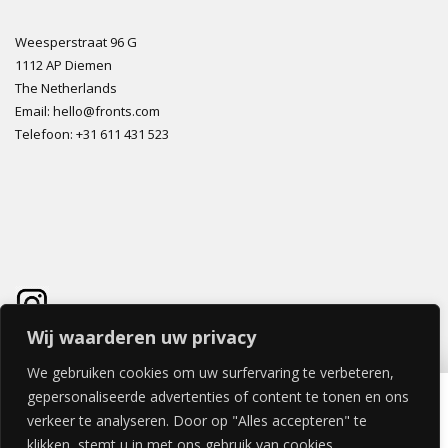
Weesperstraat 96 G
1112 AP Diemen
The Netherlands
Email: hello@fronts.com
Telefoon: +31 611 431 523
Wij waarderen uw privacy
We gebruiken cookies om uw surfervaring te verbeteren,
TOCCO DEUR 60x60cm – LINKS HANGEND (greep aan de bovenkant)
gepersonaliseerde advertenties of content te tonen en ons
€
104,06
verkeer te analyseren. Door op "Alles accepteren" te
klikken, stemt u in met ons gebruik van cookies.