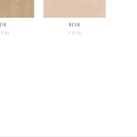
BEUK
VISONE
VERD
0,00
€
0,00