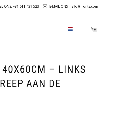
EL ONS. +31 611 431 523
E-MAIL ONS. hello@fronts.com
OVER ONS
CHECKOUT
0
 40X60CM – LINKS
REEP AAN DE
)