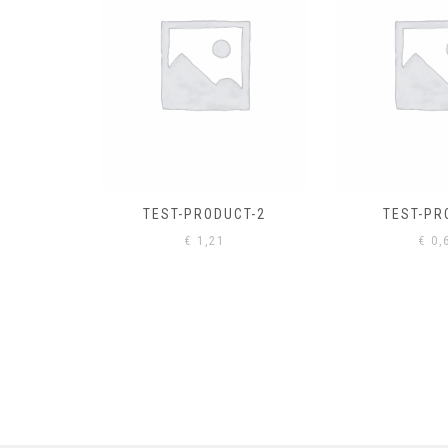
EL
€
0,
CT-2
TEST-PRODUCT
€
0,61