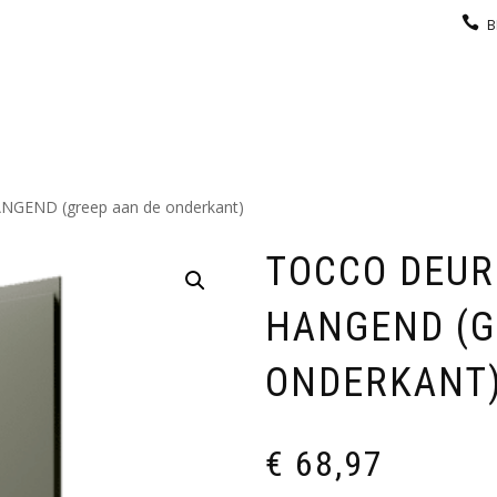
B
KEUKEN
GARDEROBE
GALERIJ
CONTACT
GEND (greep aan de onderkant)
TOCCO DEUR
HANGEND (G
ONDERKANT
€
68,97