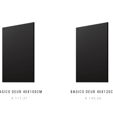
ASICO DEUR 40X100CM
BASICO DEUR 40X120
€
117,37
€
140,36