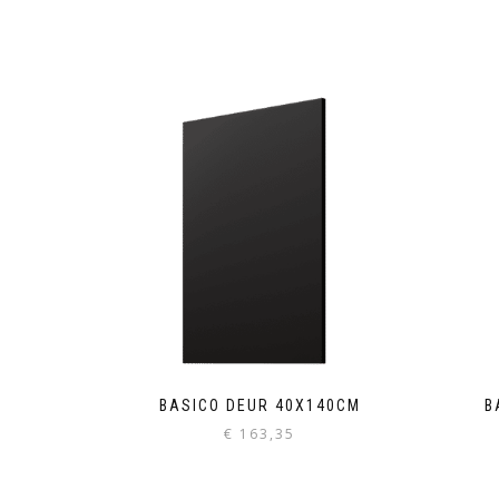
BASICO DEUR 40X140CM
B
€
163,35