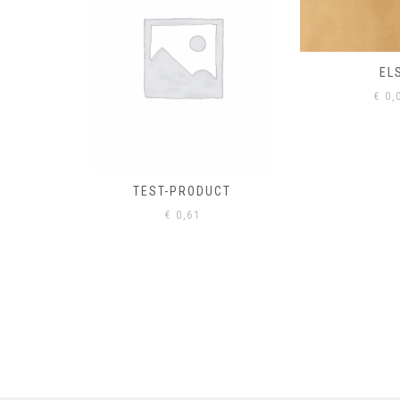
EL
€
0,
CT-2
TEST-PRODUCT
€
0,61