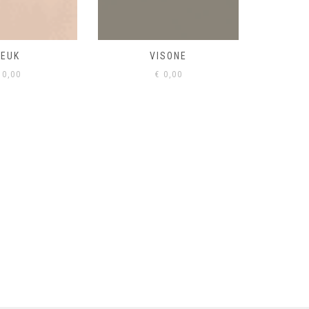
BEUK
VISONE
VERD
0,00
€
0,00