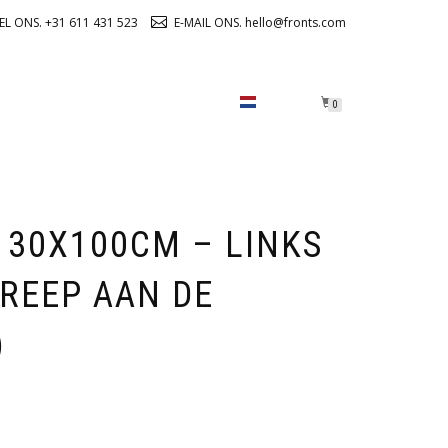
EL ONS. +31 611 431 523
E-MAIL ONS. hello@fronts.com
OVER ONS
CHECKOUT
0
 30X100CM – LINKS
REEP AAN DE
)