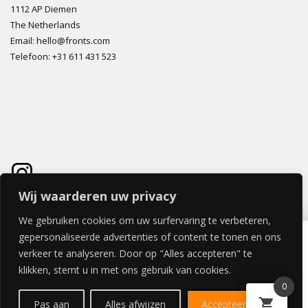
1112 AP Diemen
The Netherlands
Email: hello@fronts.com
Telefoon: +31 611 431 523
Wij waarderen uw privacy
We gebruiken cookies om uw surfervaring te verbeteren,
TOCCO BEDDEKINGSPANEEL 62x200cm
gepersonaliseerde advertenties of content te tonen en ons
€
237,16
verkeer te analyseren. Door op "Alles accepteren" te
klikken, stemt u in met ons gebruik van cookies.
0
© 2026 FRONTS.COM ALL RIGHTS RESERVED | POWERED BY
Pas aan
Alles afwijzen
Accepteer alles