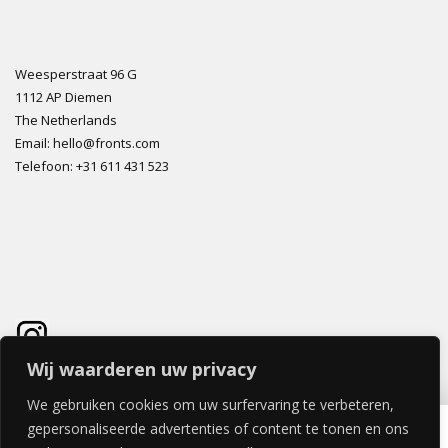
Weesperstraat 96 G
1112 AP Diemen
The Netherlands
Email: hello@fronts.com
Telefoon: +31 611 431 523
Wij waarderen uw privacy
We gebruiken cookies om uw surfervaring te verbeteren,
TIMBER TOUCH LADE 60x60cm
gepersonaliseerde advertenties of content te tonen en ons
€
125,84