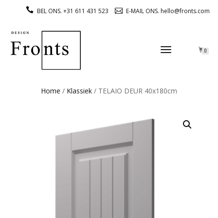
BEL ONS. +31 611 431 523
E-MAIL ONS. hello@fronts.com
TOGGLE
0
NAVIGATION
Home
/
Klassiek
/ TELAIO DEUR 40x180cm