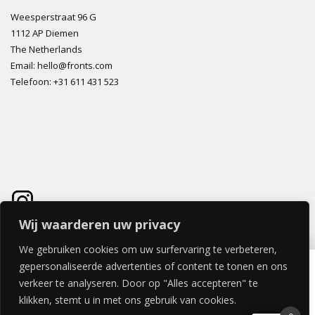
Weesperstraat 96 G
1112 AP Diemen
The Netherlands
Email: hello@fronts.com
Telefoon: +31 611 431 523
Wij waarderen uw privacy
We gebruiken cookies om uw surfervaring te verbeteren,
TELAIO DEUR 40x180cm
gepersonaliseerde advertenties of content te tonen en ons
€
260,15
verkeer te analyseren. Door op "Alles accepteren" te
klikken, stemt u in met ons gebruik van cookies.