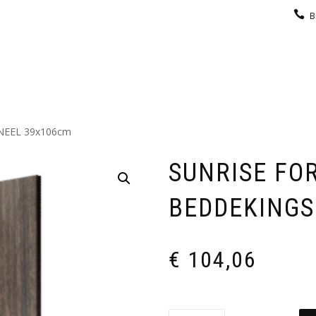
B
KEUKEN
GARDEROBE
GALERIJ
CONTACT
NEEL 39x106cm
SUNRISE FO
BEDDEKINGS
€
104,06