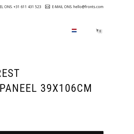
EL ONS. +31 611 431 523
E-MAIL ONS. hello@fronts.com
OVER ONS
CHECKOUT
0
REST
PANEEL 39X106CM