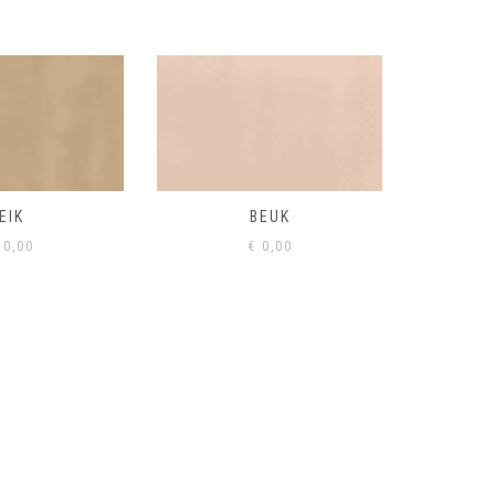
BEUK
VISONE
VERD
0,00
€
0,00