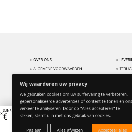
OVER ONS
LEVER
ALGEMENE VOORWAARDEN
TERUG
CARRIERES
GARAN
Wij waarderen uw privacy
We gebruiken cookies om uw surfervaring te verbeteren,
gepersonaliseerde advertenties of content te tonen en on
verkeer te analyseren. Door op "Alles accepteren" te
SUNRISE FOREST BEDDEKINGSPANEEL 39x106cm
€
104,06
klikken, stemt u in met ons gebruik van cookies.
Pas aan
Alles afwijzen
Accepteer alles