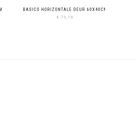
M
BASICO HORIZONTALE DEUR 60X40CM
€
70,18