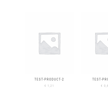
EL
€
0,
CT-2
TEST-PRODUCT
€
0,61