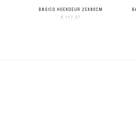
BASICO HOEKDEUR 25X80CM
B
€
117,37