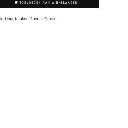
TOEVOEGEN AAN WINKELWAGEN
ie
,
Hout
,
Keuken
,
Sunrise Forest