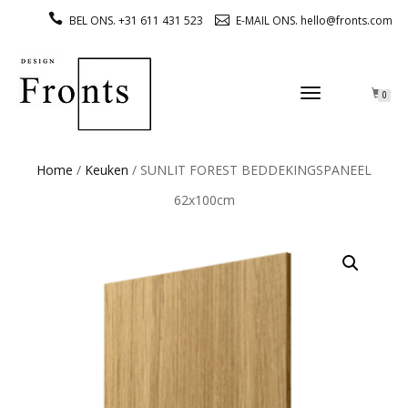
BEL ONS. +31 611 431 523
E-MAIL ONS. hello@fronts.com
TOGGLE
0
NAVIGATION
Home
/
Keuken
/ SUNLIT FOREST BEDDEKINGSPANEEL
62x100cm