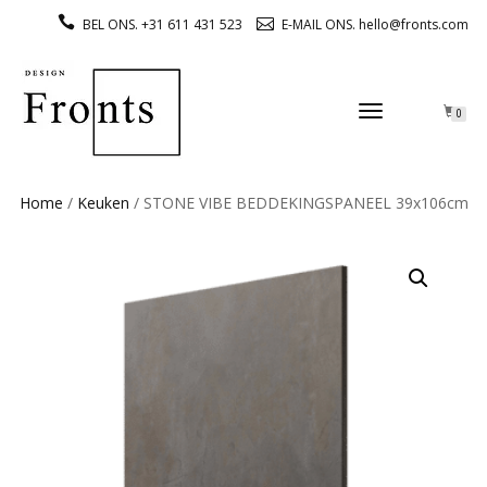
BEL ONS. +31 611 431 523
E-MAIL ONS. hello@fronts.com
TOGGLE
0
NAVIGATION
Home
/
Keuken
/ STONE VIBE BEDDEKINGSPANEEL 39x106cm