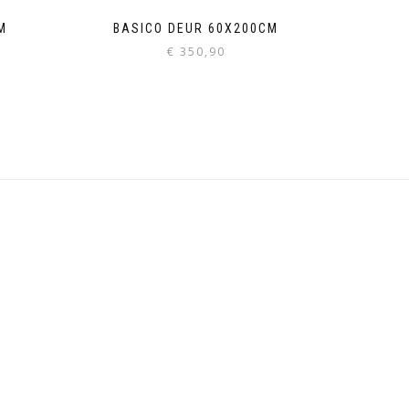
M
BASICO DEUR 60X200CM
€
350,90