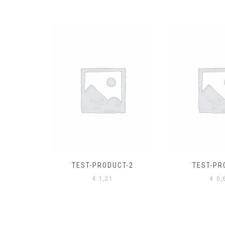
EL
€
0,
CT-2
TEST-PRODUCT
€
0,61