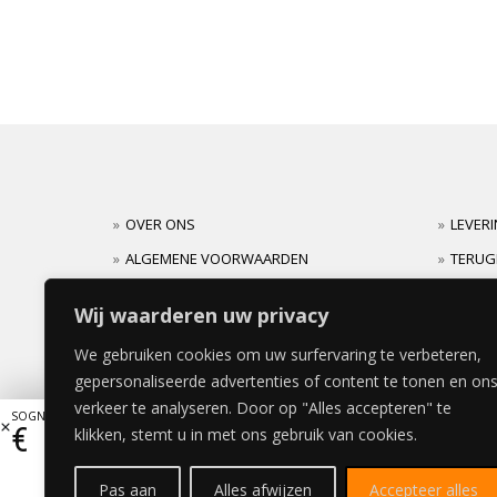
OVER ONS
LEVER
ALGEMENE VOORWAARDEN
TERUG
CARRIERES
GARAN
Wij waarderen uw privacy
We gebruiken cookies om uw surfervaring te verbeteren,
gepersonaliseerde advertenties of content te tonen en on
verkeer te analyseren. Door op "Alles accepteren" te
SOGNO BEDDEKINGSPANEEL 39x106cm
€
104,06
klikken, stemt u in met ons gebruik van cookies.
Pas aan
Alles afwijzen
Accepteer alles