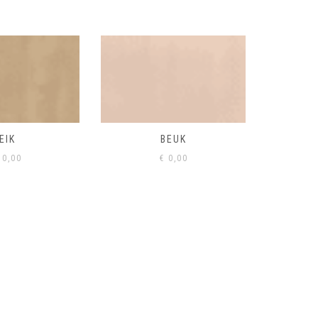
BEUK
VISONE
VERD
0,00
€
0,00