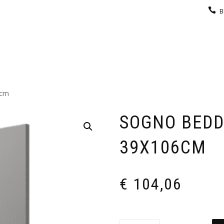
B
KEUKEN
GARDEROBE
GALERIJ
CONTACT
6cm
SOGNO BEDD
39X106CM
€
104,06