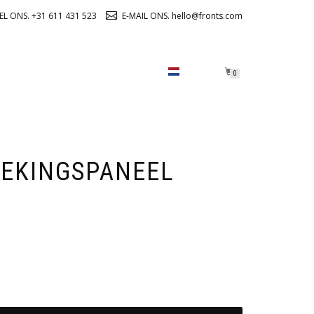
EL ONS. +31 611 431 523
E-MAIL ONS. hello@fronts.com
OVER ONS
CHECKOUT
0
EKINGSPANEEL