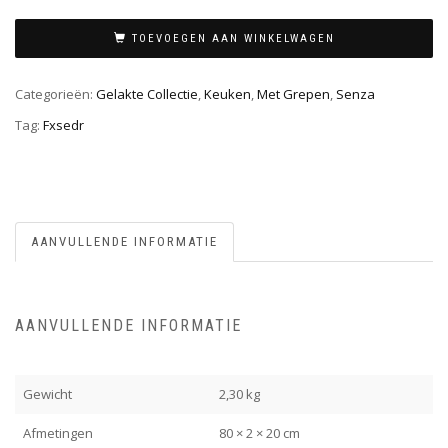
TOEVOEGEN AAN WINKELWAGEN
Categorieën:
Gelakte Collectie
,
Keuken
,
Met Grepen
,
Senza
Tag:
Fxsedr
AANVULLENDE INFORMATIE
AANVULLENDE INFORMATIE
Gewicht
2,30 kg
Afmetingen
80 × 2 × 20 cm