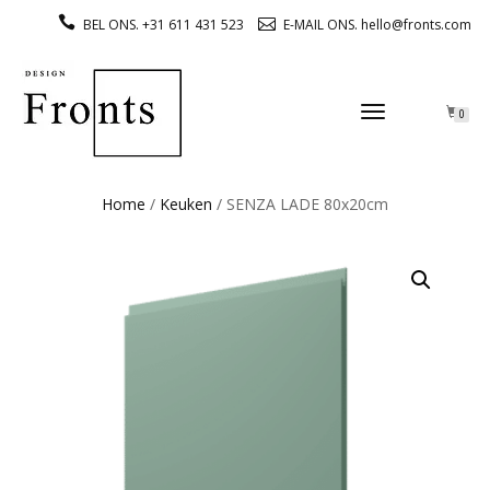
BEL ONS. +31 611 431 523
E-MAIL ONS. hello@fronts.com
TOGGLE
0
NAVIGATION
Home
/
Keuken
/ SENZA LADE 80x20cm