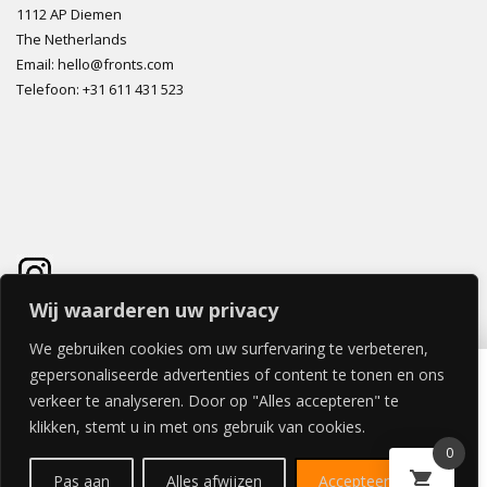
1112 AP Diemen
The Netherlands
Email: hello@fronts.com
Telefoon: +31 611 431 523
Wij waarderen uw privacy
We gebruiken cookies om uw surfervaring te verbeteren,
SENZA BEDDEKINGSPANEEL 10x240cm
gepersonaliseerde advertenties of content te tonen en ons
€
102,85
verkeer te analyseren. Door op "Alles accepteren" te
klikken, stemt u in met ons gebruik van cookies.
0
© 2026 FRONTS.COM ALL RIGHTS RESERVED | POWERED BY
Pas aan
Alles afwijzen
Accepteer alles