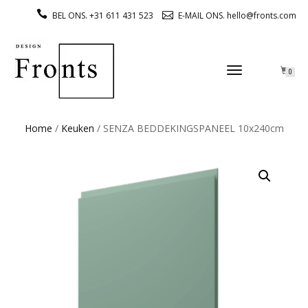
BEL ONS. +31 611 431 523
E-MAIL ONS. hello@fronts.com
TOGGLE
0
NAVIGATION
Home
/
Keuken
/ SENZA BEDDEKINGSPANEEL 10x240cm