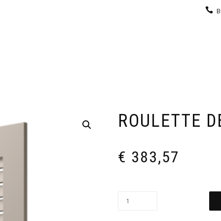
B
KEUKEN
GARDEROBE
GALERIJ
CONTACT
ROULETTE D
€
383,57