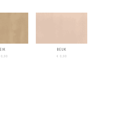
BEUK
VISONE
VERD
0,00
€
0,00