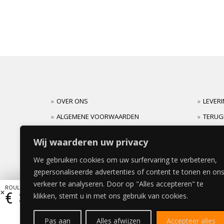
OVER ONS
LEVER
ALGEMENE VOORWAARDEN
TERUG
CARRIERES
GARAN
Wij waarderen uw privacy
We gebruiken cookies om uw surfervaring te verbeteren,
gepersonaliseerde advertenties of content te tonen en on
verkeer te analyseren. Door op "Alles accepteren" te
ROULETTE DEUR 40x200cm
€
383,57
klikken, stemt u in met ons gebruik van cookies.
Pas aan
Alles afwijzen
Accepteer alles