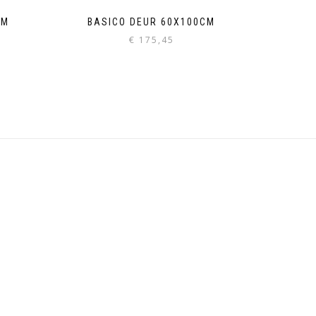
CM
BASICO DEUR 60X100CM
€
175,45