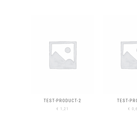
EL
€
0,
CT-2
TEST-PRODUCT
€
0,61