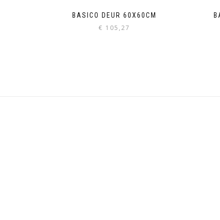
BASICO DEUR 60X60CM
B
€
105,27