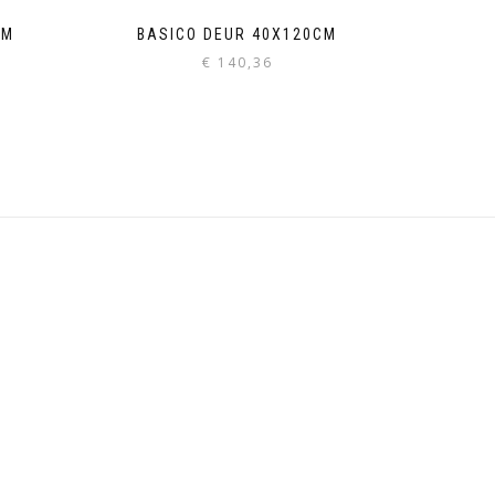
CM
BASICO DEUR 40X120CM
€
140,36