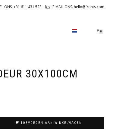
EL ONS. +31 611 431 523
E-MAIL ONS. hello@fronts.com
OVER ONS
CHECKOUT
0
DEUR 30X100CM
TOEVOEGEN AAN WINKELWAGEN