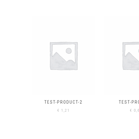
EL
€
0,
CT-2
TEST-PRODUCT
€
0,61