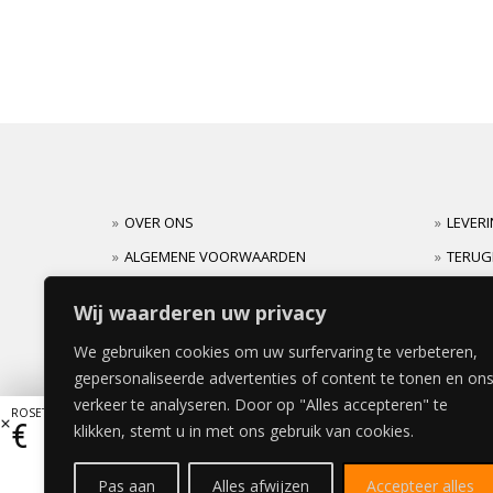
OVER ONS
LEVER
ALGEMENE VOORWAARDEN
TERUG
CARRIERES
GARAN
Wij waarderen uw privacy
We gebruiken cookies om uw surfervaring te verbeteren,
gepersonaliseerde advertenties of content te tonen en on
verkeer te analyseren. Door op "Alles accepteren" te
ROSETELLO DEUR 30x100cm
€
101,64
klikken, stemt u in met ons gebruik van cookies.
Pas aan
Alles afwijzen
Accepteer alles