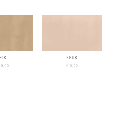
BEUK
VISONE
VERD
0,00
€
0,00