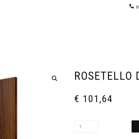
B
KEUKEN
GARDEROBE
GALERIJ
CONTACT
ROSETELLO 
€
101,64