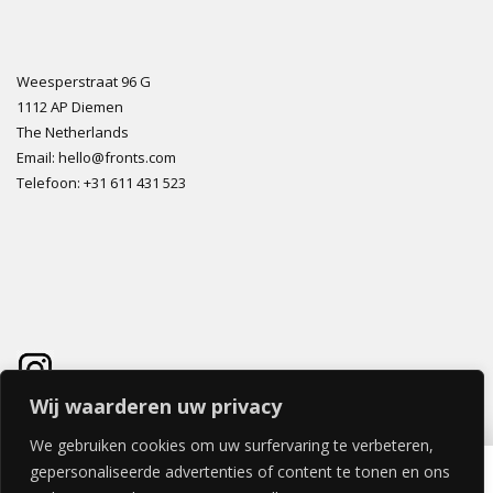
Weesperstraat 96 G
1112 AP Diemen
The Netherlands
Email: hello@fronts.com
Telefoon: +31 611 431 523
Wij waarderen uw privacy
We gebruiken cookies om uw surfervaring te verbeteren,
RIVETTO DEUR 40x200cm
gepersonaliseerde advertenties of content te tonen en ons
€
295,24