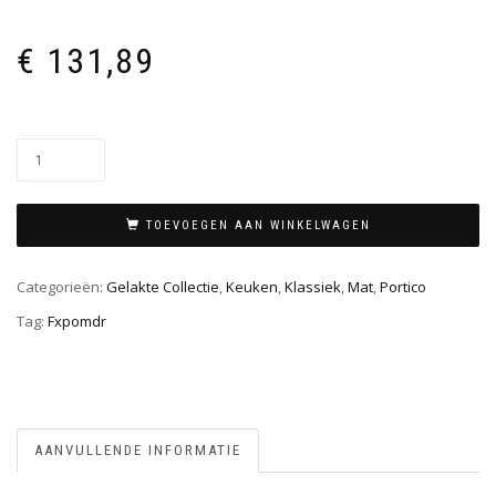
€
131,89
TOEVOEGEN AAN WINKELWAGEN
Categorieën:
Gelakte Collectie
,
Keuken
,
Klassiek
,
Mat
,
Portico
Tag:
Fxpomdr
AANVULLENDE INFORMATIE