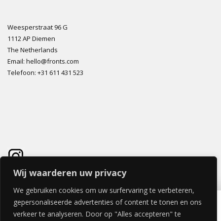
Weesperstraat 96 G
1112 AP Diemen
The Netherlands
Email: hello@fronts.com
Telefoon: +31 611 431 523
Wij waarderen uw privacy
We gebruiken cookies om uw surfervaring te verbeteren,
PORTICO LADE (mat) 40x80cm
gepersonaliseerde advertenties of content te tonen en ons
€
131,89
verkeer te analyseren. Door op "Alles accepteren" te