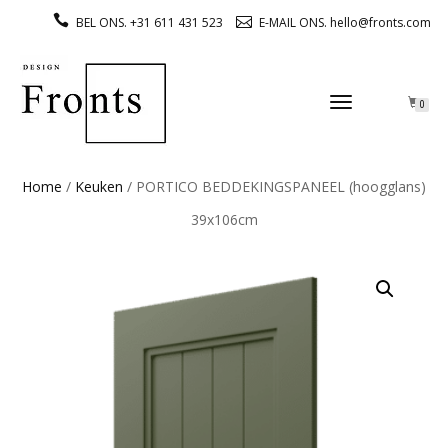
BEL ONS. +31 611 431 523
E-MAIL ONS. hello@fronts.com
TOGGLE
0
NAVIGATION
Home
/
Keuken
/ PORTICO BEDDEKINGSPANEEL (hoogglans)
39x106cm