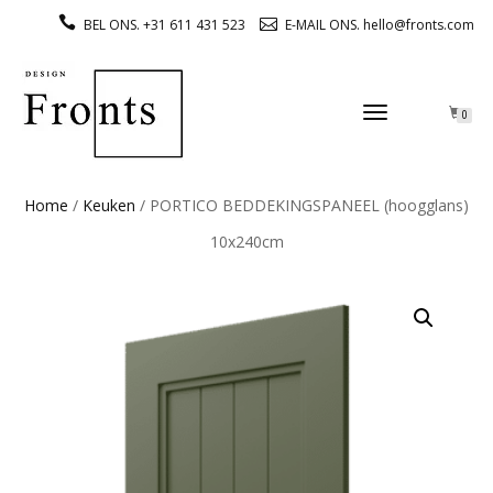
BEL ONS. +31 611 431 523
E-MAIL ONS. hello@fronts.com
TOGGLE
0
NAVIGATION
Home
/
Keuken
/ PORTICO BEDDEKINGSPANEEL (hoogglans)
10x240cm