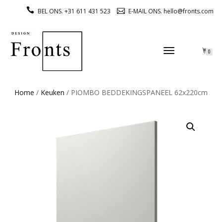
BEL ONS. +31 611 431 523
E-MAIL ONS. hello@fronts.com
TOGGLE
0
NAVIGATION
Home
/
Keuken
/ PIOMBO BEDDEKINGSPANEEL 62x220cm