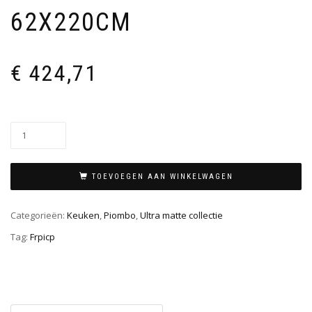
62X220CM
€
424,71
TOEVOEGEN AAN WINKELWAGEN
Categorieën:
Keuken
,
Piombo
,
Ultra matte collectie
Tag:
Frpicp