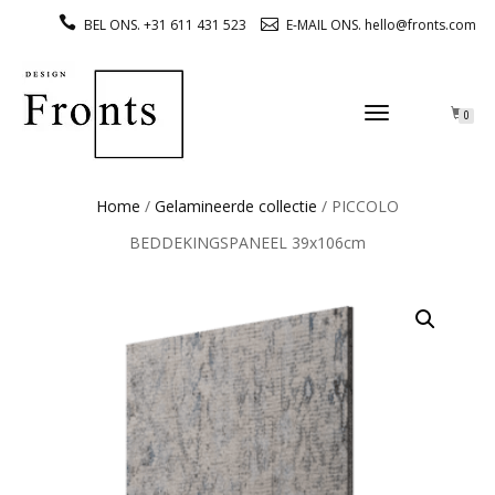
BEL ONS. +31 611 431 523
E-MAIL ONS. hello@fronts.com
TOGGLE
0
NAVIGATION
Home
/
Gelamineerde collectie
/ PICCOLO
BEDDEKINGSPANEEL 39x106cm