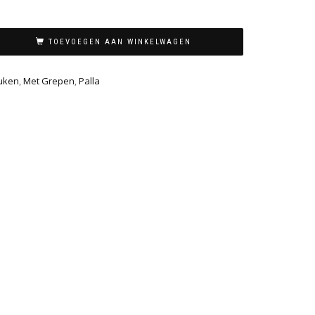
TOEVOEGEN AAN WINKELWAGEN
uken
,
Met Grepen
,
Palla