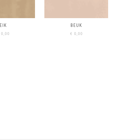
BEUK
VISONE
VERD
0,00
€
0,00