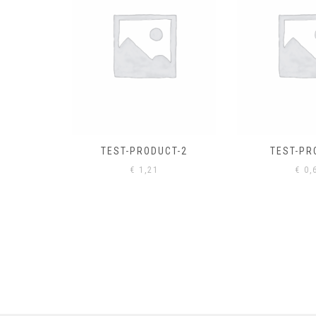
EL
€
0,
CT-2
TEST-PRODUCT
€
0,61