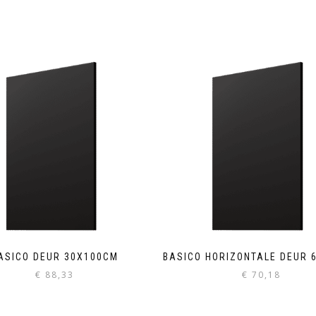
ASICO DEUR 30X100CM
BASICO HORIZONTALE DEUR 
€
88,33
€
70,18