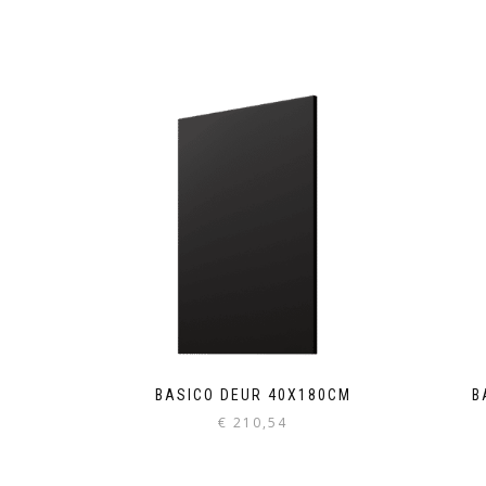
BASICO DEUR 40X180CM
B
€
210,54