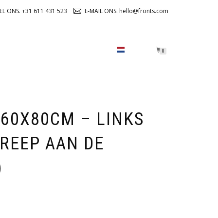
EL ONS. +31 611 431 523
E-MAIL ONS. hello@fronts.com
OVER ONS
CHECKOUT
0
 60X80CM – LINKS
REEP AAN DE
)