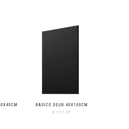
60X40CM
BASICO DEUR 40X100CM
€
117,37