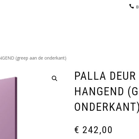
B
KEUKEN
GARDEROBE
GALERIJ
CONTACT
GEND (greep aan de onderkant)
PALLA DEUR
HANGEND (G
ONDERKANT
€
242,00