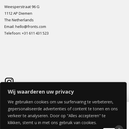
Weesperstraat 96 G
1112 AP Diemen
The Netherlands
Email: hello@fronts.com
Telefoon: +31 611 431 523
Wij waarderen uw privacy
We gebruiken cookies om uw surfervaring te verbeteren,
PALLA DEUR 40x60cm – LINKS HANGEND (greep aan de onderkant)
gepersonaliseerde advertenties of content te tonen en ons
€
122,21
verkeer te analyseren. Door op "Alles accepteren" te
klikken, stemt u in met ons gebruik van cookies.