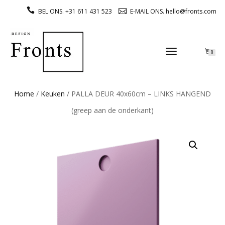
BEL ONS. +31 611 431 523
E-MAIL ONS. hello@fronts.com
TOGGLE
0
NAVIGATION
Home
/
Keuken
/ PALLA DEUR 40x60cm – LINKS HANGEND
(greep aan de onderkant)