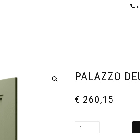
B
KEUKEN
GARDEROBE
GALERIJ
CONTACT
PALAZZO DE
€
260,15