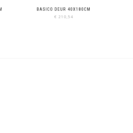
M
BASICO DEUR 40X180CM
€
210,54