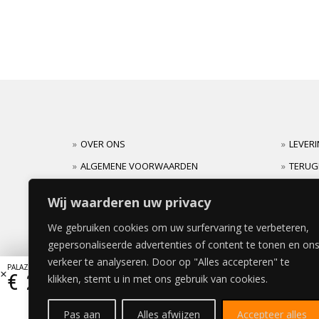
OVER ONS
LEVER
ALGEMENE VOORWAARDEN
TERUG
CARRIERES
GARAN
Wij waarderen uw privacy
We gebruiken cookies om uw surfervaring te verbeteren,
gepersonaliseerde advertenties of content te tonen en on
verkeer te analyseren. Door op "Alles accepteren" te
PALAZZO DEUR 40x180cm
€
260,15
klikken, stemt u in met ons gebruik van cookies.
Pas aan
Alles afwijzen
Accepteer alles