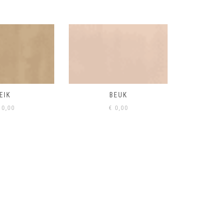
BEUK
VISONE
VERD
0,00
€
0,00