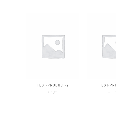
EL
€
0,
CT-2
TEST-PRODUCT
€
0,61