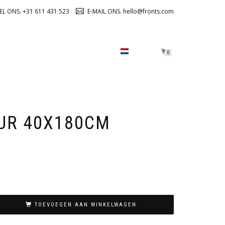
EL ONS. +31 611 431 523
E-MAIL ONS. hello@fronts.com
OVER ONS
CHECKOUT
0
UR 40X180CM
TOEVOEGEN AAN WINKELWAGEN