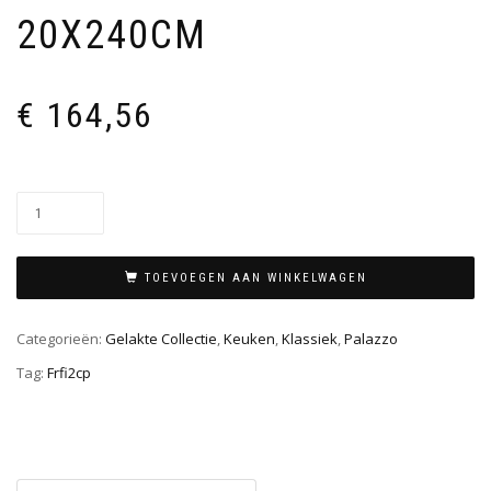
20X240CM
€
164,56
TOEVOEGEN AAN WINKELWAGEN
Categorieën:
Gelakte Collectie
,
Keuken
,
Klassiek
,
Palazzo
Tag:
Frfi2cp