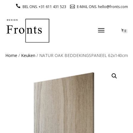
BEL ONS. +31 611 431 523
E-MAIL ONS. hello@fronts.com
TOGGLE
0
NAVIGATION
Home
/
Keuken
/ NATUR OAK BEDDEKINGSPANEEL 62x140cm