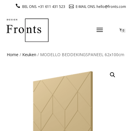
BEL ONS. +31 611 431 523
E-MAIL ONS. hello@fronts.com
TOGGLE
0
NAVIGATION
Home
/
Keuken
/ MODELLO BEDDEKINGSPANEEL 62x100cm