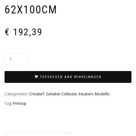
62X100CM
€
192,39
TOEVOEGEN AAN WINKELWAGEN
Categorieën:
Creatief
,
Gelakte Collectie
,
Keuken
,
Modello
Tag:
Frmocp