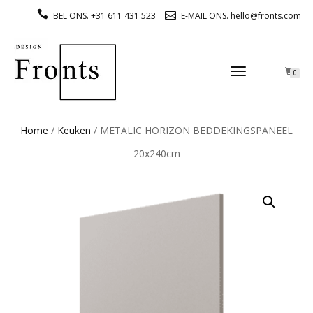
BEL ONS. +31 611 431 523
E-MAIL ONS. hello@fronts.com
TOGGLE
0
NAVIGATION
Home
/
Keuken
/ METALIC HORIZON BEDDEKINGSPANEEL
20x240cm