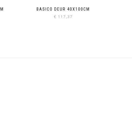
CM
BASICO DEUR 40X100CM
€
117,37