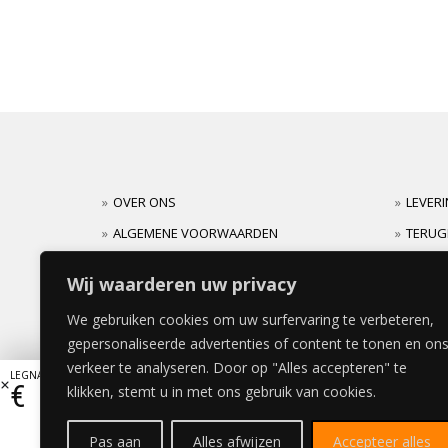
OVER ONS
LEVER
ALGEMENE VOORWAARDEN
TERUG
CARRIERES
GARAN
Wij waarderen uw privacy
We gebruiken cookies om uw surfervaring te verbeteren,
gepersonaliseerde advertenties of content te tonen en on
verkeer te analyseren. Door op "Alles accepteren" te
LEGNARIA BEDDEKINGSPANEEL 62x140cm
€
166,98
klikken, stemt u in met ons gebruik van cookies.
Pas aan
Alles afwijzen
Accepteer alles