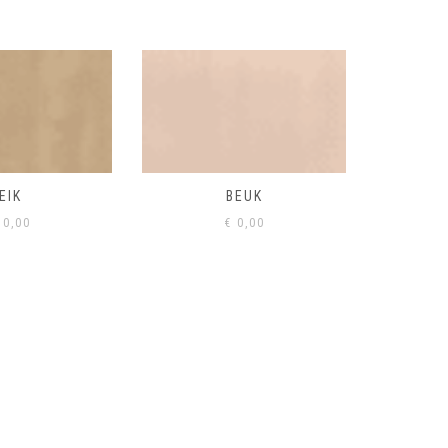
BEUK
VISONE
VERD
0,00
€
0,00