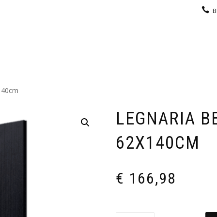
B
KEUKEN
GARDEROBE
GALERIJ
CONTACT
140cm
LEGNARIA B
62X140CM
€
166,98