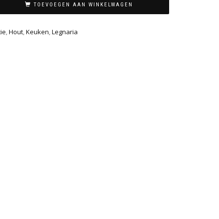
TOEVOEGEN AAN WINKELWAGEN
ie
,
Hout
,
Keuken
,
Legnaria