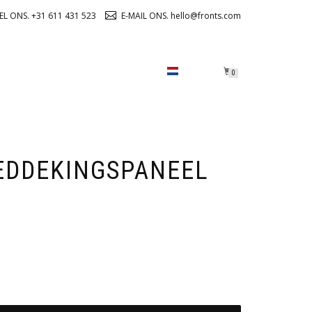
EL ONS. +31 611 431 523
E-MAIL ONS. hello@fronts.com
OVER ONS
CHECKOUT
0
EDDEKINGSPANEEL