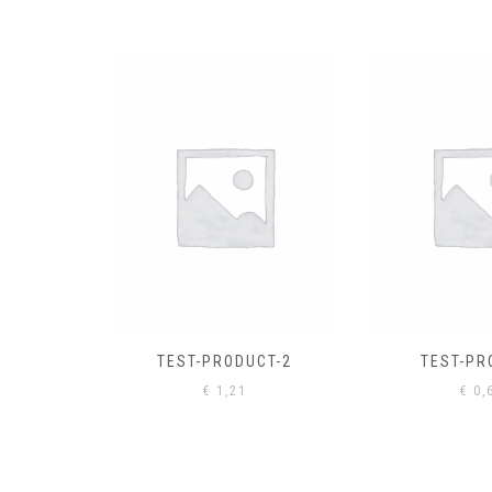
EL
€
0,
CT-2
TEST-PRODUCT
€
0,61