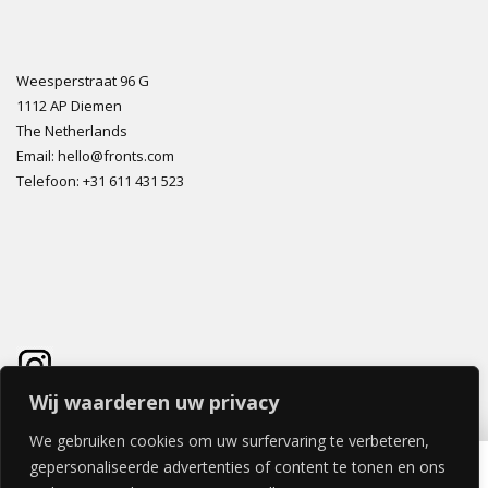
Weesperstraat 96 G
1112 AP Diemen
The Netherlands
Email: hello@fronts.com
Telefoon: +31 611 431 523
Wij waarderen uw privacy
We gebruiken cookies om uw surfervaring te verbeteren,
IRON GLINT DEUR 40x60cm
gepersonaliseerde advertenties of content te tonen en ons
€
82,28