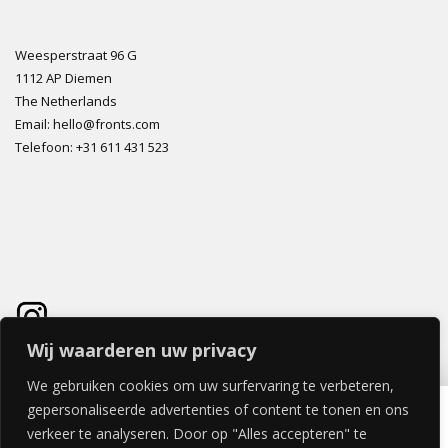
Weesperstraat 96 G
1112 AP Diemen
The Netherlands
Email: hello@fronts.com
Telefoon: +31 611 431 523
Wij waarderen uw privacy
We gebruiken cookies om uw surfervaring te verbeteren,
IRON GLINT DEUR 30x100cm
gepersonaliseerde advertenties of content te tonen en ons
€
101,64
verkeer te analyseren. Door op "Alles accepteren" te