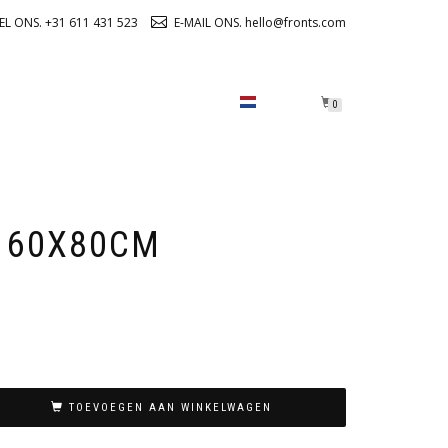
EL ONS. +31 611 431 523
E-MAIL ONS. hello@fronts.com
OVER ONS
CHECKOUT
0
E 60X80CM
TOEVOEGEN AAN WINKELWAGEN