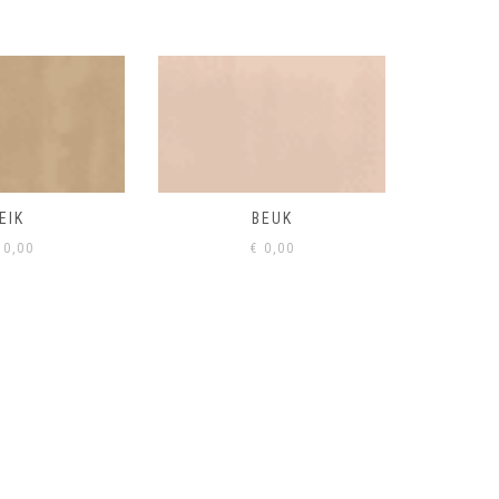
BEUK
VISONE
VERD
0,00
€
0,00