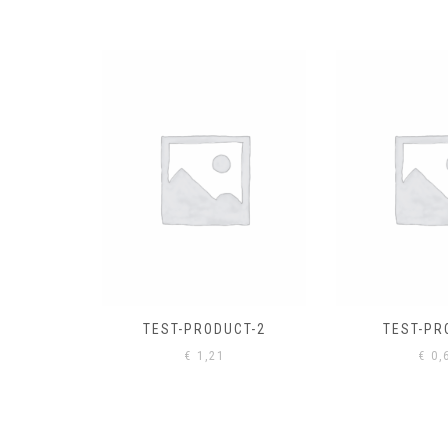
EL
€
0,
CT-2
TEST-PRODUCT
€
0,61