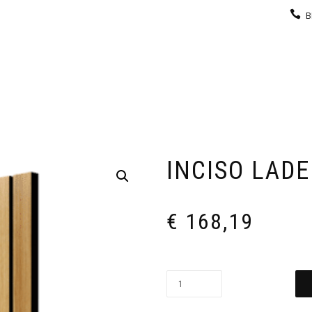
B
KEUKEN
GARDEROBE
GALERIJ
CONTACT
INCISO LAD
€
168,19