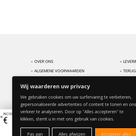
OVER ONS
LEVER
ALGEMENE VOORWAARDEN
TERUG
CARRIERES
GARAN
Wij waarderen uw privacy
We gebruiken cookies om uw surfervaring te verbeteren,
gepersonaliseerde advertenties of content te tonen en on
verkeer te analyseren. Door op "Alles accepteren" te
INCISO LADE 60x80cm
€
168,19
klikken, stemt u in met ons gebruik van cookies.
Pas aan
Alles afwijzen
Accepteer alles