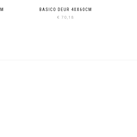
CM
BASICO DEUR 40X60CM
€
70,18