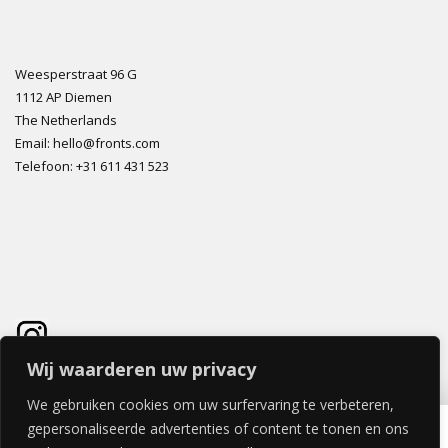
Weesperstraat 96 G
1112 AP Diemen
The Netherlands
Email: hello@fronts.com
Telefoon: +31 611 431 523
Wij waarderen uw privacy
We gebruiken cookies om uw surfervaring te verbeteren,
HERITAGE HORIZONTALE DEUR 60x40cm
gepersonaliseerde advertenties of content te tonen en ons
€
197,23