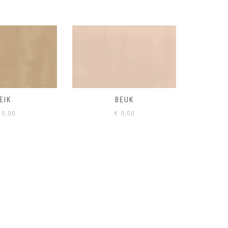
BEUK
VISONE
VERD
0,00
€
0,00