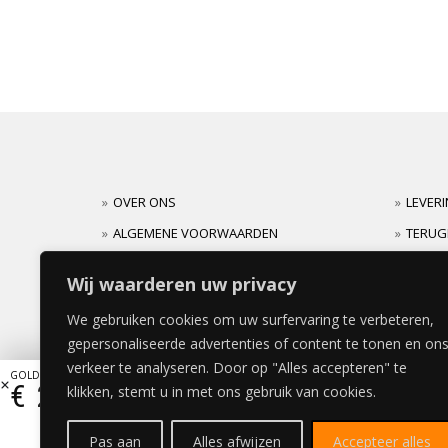
OVER ONS
LEVER
ALGEMENE VOORWAARDEN
TERUG
CARRIERES
GARAN
Wij waarderen uw privacy
We gebruiken cookies om uw surfervaring te verbeteren,
gepersonaliseerde advertenties of content te tonen en on
verkeer te analyseren. Door op "Alles accepteren" te
GOLDEN TIMBER DEUR 40x200cm
€
279,51
klikken, stemt u in met ons gebruik van cookies.
Pas aan
Alles afwijzen
Accepteer alles