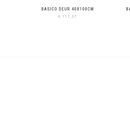
BASICO DEUR 40X100CM
B
€
117,37