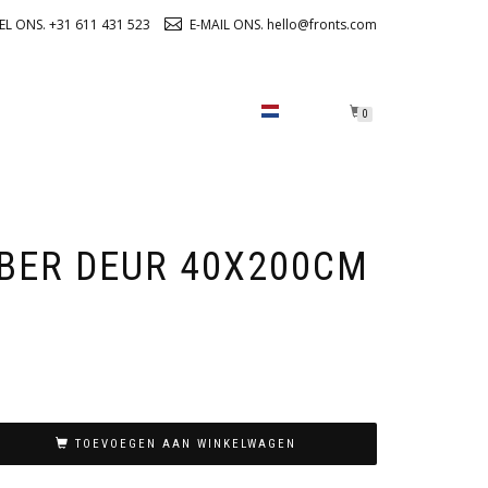
EL ONS. +31 611 431 523
E-MAIL ONS. hello@fronts.com
OVER ONS
CHECKOUT
0
BER DEUR 40X200CM
TOEVOEGEN AAN WINKELWAGEN