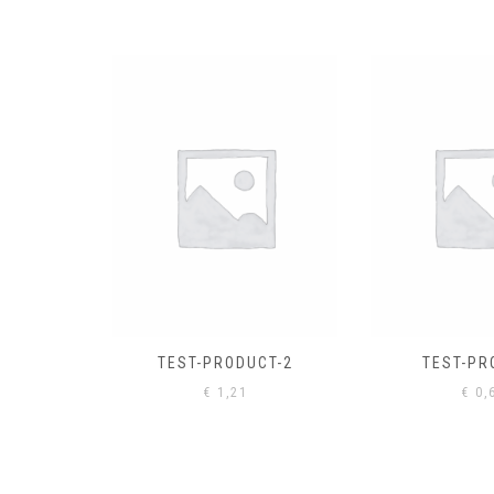
EL
€
0,
CT-2
TEST-PRODUCT
€
0,61