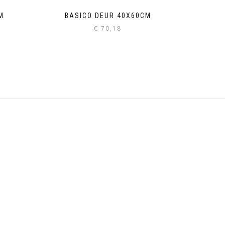
M
BASICO DEUR 40X60CM
€
70,18