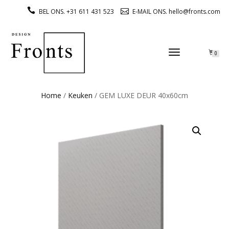
BEL ONS. +31 611 431 523
E-MAIL ONS. hello@fronts.com
TOGGLE
0
NAVIGATION
Home
/
Keuken
/ GEM LUXE DEUR 40x60cm