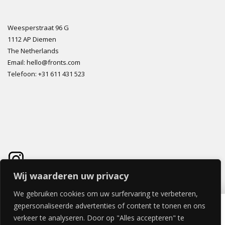
Weesperstraat 96 G
1112 AP Diemen
The Netherlands
Email: hello@fronts.com
Telefoon: +31 611 431 523
Wij waarderen uw privacy
We gebruiken cookies om uw surfervaring te verbeteren,
GEM LUXE DEUR 40x60cm
gepersonaliseerde advertenties of content te tonen en ons
€
82,28
verkeer te analyseren. Door op "Alles accepteren" te