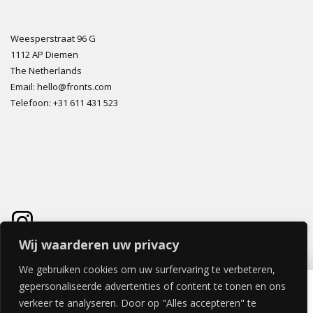
Weesperstraat 96 G
1112 AP Diemen
The Netherlands
Email: hello@fronts.com
Telefoon: +31 611 431 523
Wij waarderen uw privacy
We gebruiken cookies om uw surfervaring te verbeteren,
GEM LUXE DEUR 40x200cm
gepersonaliseerde advertenties of content te tonen en ons
€
271,04
verkeer te analyseren. Door op "Alles accepteren" te