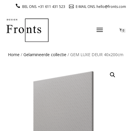
BEL ONS. +31 611 431 523
E-MAIL ONS. hello@fronts.com
TOGGLE
0
NAVIGATION
Home
/
Gelamineerde collectie
/ GEM LUXE DEUR 40x200cm