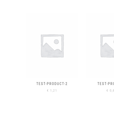
EL
€
0,
CT-2
TEST-PRODUCT
€
0,61