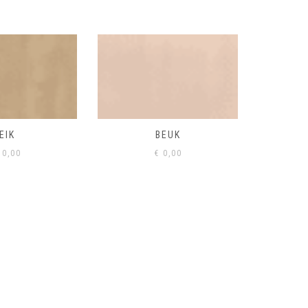
BEUK
VISONE
VERD
0,00
€
0,00