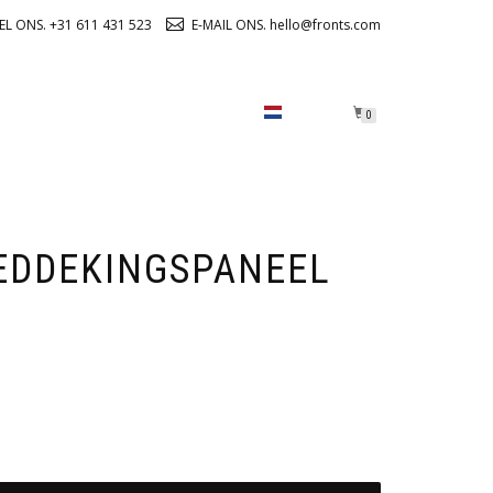
EL ONS. +31 611 431 523
E-MAIL ONS. hello@fronts.com
OVER ONS
CHECKOUT
0
EDDEKINGSPANEEL