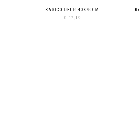
BASICO DEUR 40X40CM
B
€
47,19