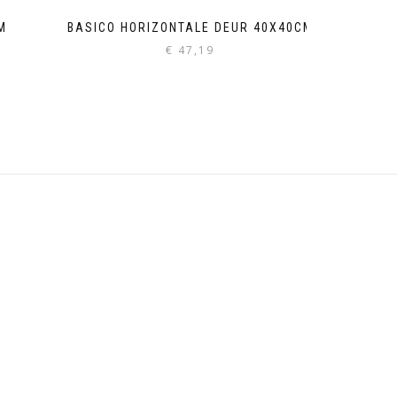
M
BASICO HORIZONTALE DEUR 40X40CM
€
47,19