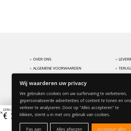
OVER ONS
LEVER
ALGEMENE VOORWAARDEN
TERUG
CARRIERES
GARAN
Wij waarderen uw privacy
We gebruiken cookies om uw surfervaring te verbeteren,
gepersonaliseerde advertenties of content te tonen en on
verkeer te analyseren. Door op "Alles accepteren" te
GEM LUXE BEDDEKINGSPANEEL 62x200cm
€
232,32
klikken, stemt u in met ons gebruik van cookies.
Pas aan
Alles afwijzen
Accepteer alles