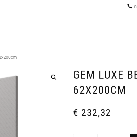
B
KEUKEN
GARDEROBE
GALERIJ
CONTACT
2x200cm
GEM LUXE B
62X200CM
€
232,32