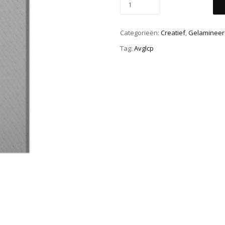
Categorieën:
Creatief
,
Gelamineerd
Tag:
Avglcp