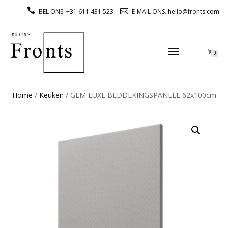
BEL ONS. +31 611 431 523
E-MAIL ONS. hello@fronts.com
TOGGLE
0
NAVIGATION
Home
/
Keuken
/ GEM LUXE BEDDEKINGSPANEEL 62x100cm