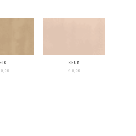
BEUK
VISONE
VERD
0,00
€
0,00