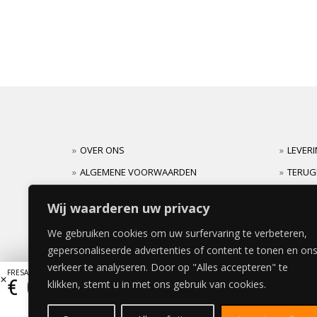
OVER ONS
LEVER
ALGEMENE VOORWAARDEN
TERUG
CARRIERES
GARAN
Wij waarderen uw privacy
We gebruiken cookies om uw surfervaring te verbeteren,
gepersonaliseerde advertenties of content te tonen en on
verkeer te analyseren. Door op "Alles accepteren" te
FRESATO SATIJN AFWERKING
€
0,00
klikken, stemt u in met ons gebruik van cookies.