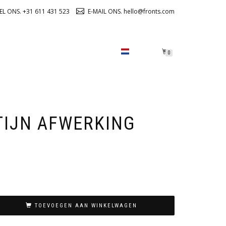
EL ONS. +31 611 431 523
E-MAIL ONS. hello@fronts.com
OVER ONS
CHECKOUT
0
TIJN AFWERKING
TOEVOEGEN AAN WINKELWAGEN