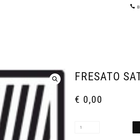
B
KEUKEN
GARDEROBE
GALERIJ
CONTACT
FRESATO SA
€
0,00