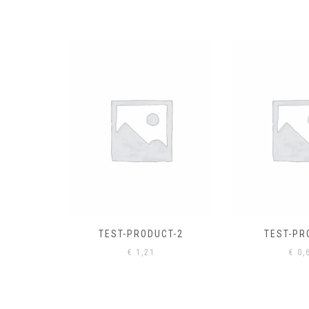
EL
€
0,
CT-2
TEST-PRODUCT
€
0,61