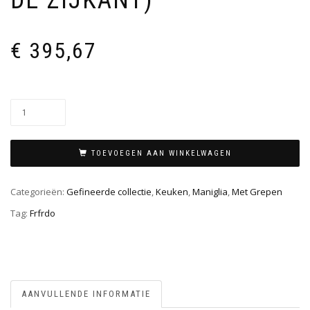
DE ZIJKANT)
€
395,67
TOEVOEGEN AAN WINKELWAGEN
Categorieën:
Gefineerde collectie
,
Keuken
,
Maniglia
,
Met Grepen
Tag:
Frfrdo
AANVULLENDE INFORMATIE