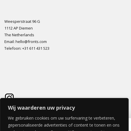
Weesperstraat 96 G
1112 AP Diemen
The Netherlands
Email: hello@fronts.com
Telefoon: +31 611 431 523
Wij waarderen uw privacy
We gebruiken cookies om uw surfervaring te verbeteren,
FRASSINO DEUR 40x200cm – LINKS HANGEND (greep aan de zijkant)
gepersonaliseerde advertenties of content te tonen en ons
€
395,67