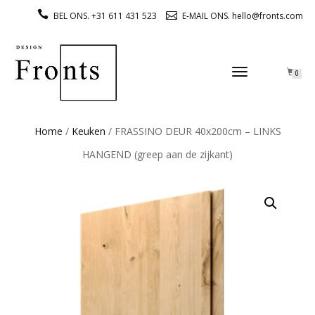
BEL ONS. +31 611 431 523
E-MAIL ONS. hello@fronts.com
TOGGLE
0
NAVIGATION
Home
/
Keuken
/ FRASSINO DEUR 40x200cm – LINKS
HANGEND (greep aan de zijkant)