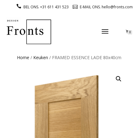
BEL ONS. +31 611 431 523
E-MAIL ONS. hello@fronts.com
TOGGLE
0
NAVIGATION
Home
/
Keuken
/ FRAMED ESSENCE LADE 80x40cm