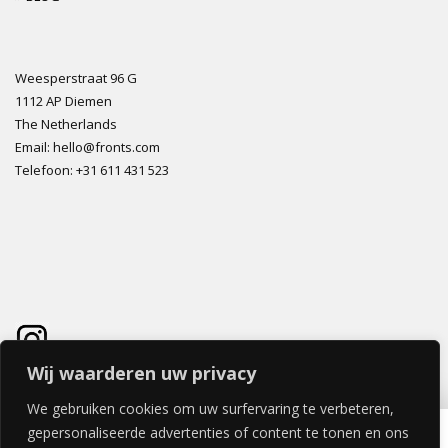
Weesperstraat 96 G
1112 AP Diemen
The Netherlands
Email: hello@fronts.com
Telefoon: +31 611 431 523
Wij waarderen uw privacy
We gebruiken cookies om uw surfervaring te verbeteren,
FRAMED ESSENCE LADE 80x40cm
gepersonaliseerde advertenties of content te tonen en ons
€
279,51