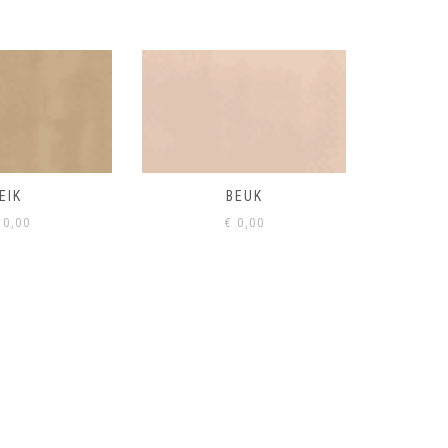
BEUK
VISONE
VERD
0,00
€
0,00