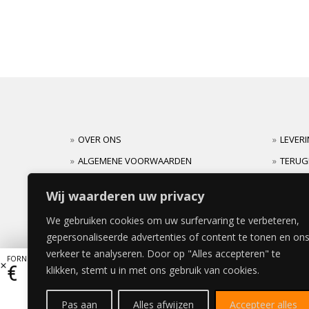
OVER ONS
LEVER
ALGEMENE VOORWAARDEN
TERUG
CARRIERES
GARAN
Wij waarderen uw privacy
We gebruiken cookies om uw surfervaring te verbeteren,
gepersonaliseerde advertenties of content te tonen en on
verkeer te analyseren. Door op "Alles accepteren" te
FORNO LADE 80x40cm
€
108,90
klikken, stemt u in met ons gebruik van cookies.
Pas aan
Alles afwijzen
Accepteer alles