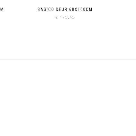
CM
BASICO DEUR 60X100CM
€
175,45