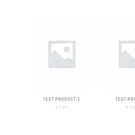
EL
€
0,
CT-2
TEST-PRODUCT
€
0,61