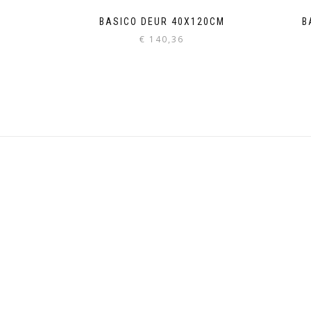
BASICO DEUR 40X120CM
B
€
140,36