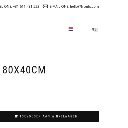
EL ONS. +31 611 431 523
E-MAIL ONS. hello@fronts.com
OVER ONS
CHECKOUT
0
 80X40CM
TOEVOEGEN AAN WINKELWAGEN