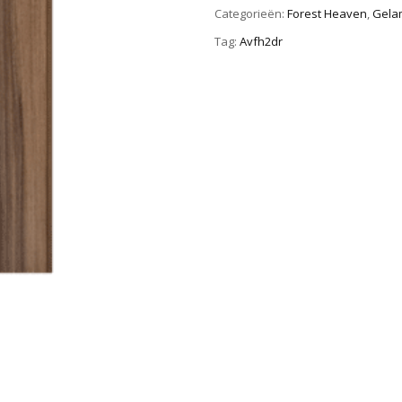
Categorieën:
Forest Heaven
,
Gelam
Tag:
Avfh2dr