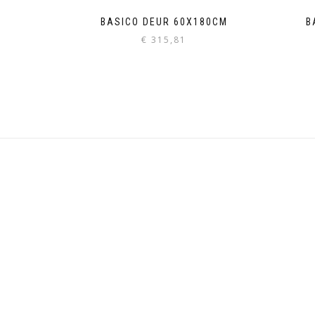
BASICO DEUR 60X180CM
B
€
315,81