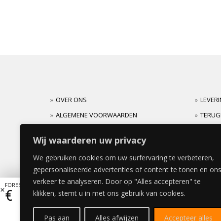
OVER ONS
LEVER
ALGEMENE VOORWAARDEN
TERUG
CARRIERES
GARAN
Wij waarderen uw privacy
We gebruiken cookies om uw surfervaring te verbeteren,
gepersonaliseerde advertenties of content te tonen en on
verkeer te analyseren. Door op "Alles accepteren" te
FOREST HEAVEN LADE 40x80cm
€
112,53
klikken, stemt u in met ons gebruik van cookies.
Pas aan
Alles afwijzen
Accepteer alles