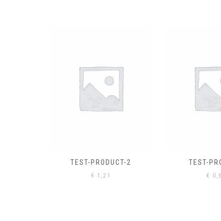
EL
€
0,
CT-2
TEST-PRODUCT
€
0,61