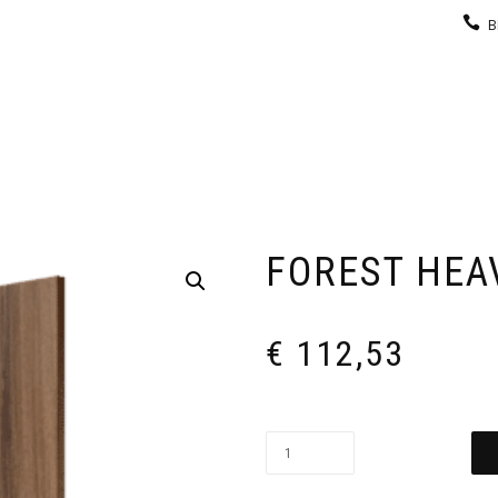
B
KEUKEN
GARDEROBE
GALERIJ
CONTACT
FOREST HEA
€
112,53