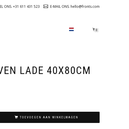
EL ONS. +31 611 431 523
E-MAIL ONS. hello@fronts.com
OVER ONS
CHECKOUT
0
VEN LADE 40X80CM
TOEVOEGEN AAN WINKELWAGEN