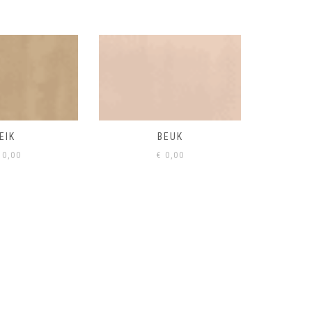
BEUK
VISONE
VERD
0,00
€
0,00