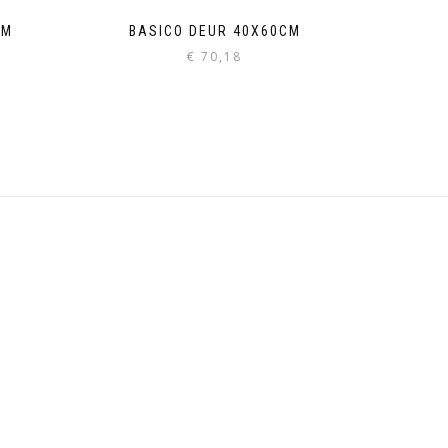
CM
BASICO DEUR 40X60CM
€
70,18