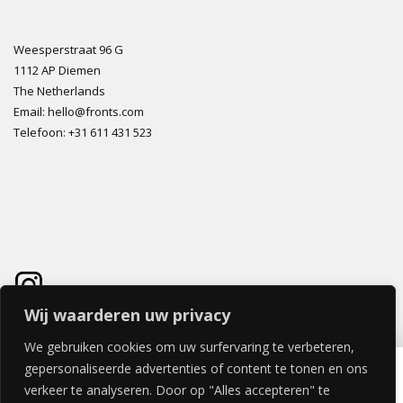
Weesperstraat 96 G
1112 AP Diemen
The Netherlands
Email: hello@fronts.com
Telefoon: +31 611 431 523
Wij waarderen uw privacy
We gebruiken cookies om uw surfervaring te verbeteren,
FOREST HEAVEN DEUR 40x40cm
gepersonaliseerde advertenties of content te tonen en ons
€
56,87
verkeer te analyseren. Door op "Alles accepteren" te